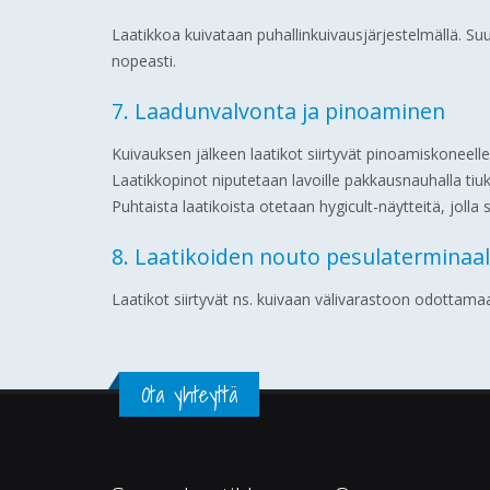
Laatikkoa kuivataan puhallinkuivausjärjestelmällä. Suu
nopeasti.
7. Laadunvalvonta ja pinoaminen
Kuivauksen jälkeen laatikot siirtyvät pinoamiskoneell
Laatikkopinot niputetaan lavoille pakkausnauhalla ti
Puhtaista laatikoista otetaan hygicult-näytteitä, joll
8. Laatikoiden nouto pesulaterminaal
Laatikot siirtyvät ns. kuivaan välivarastoon odottam
Ota yhteyttä