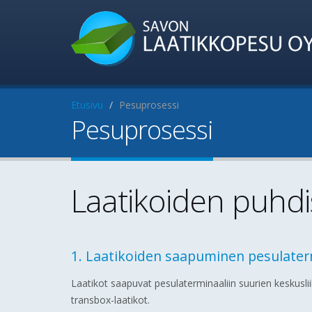
Etusivu
Pesuprosessi
Pesuprosessi
Laatikoiden puhdi
1. Laatikoiden saapuminen pesulater
Laatikot saapuvat pesulaterminaaliin suurien keskusli
transbox-laatikot.