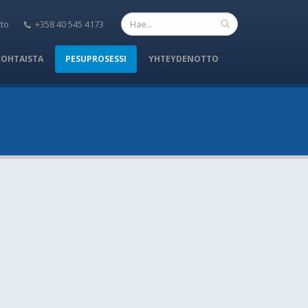
to
+358 40 545 4173
KOHTAISTA
PESUPROSESSI
YHTEYDENOTTO