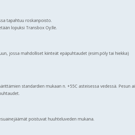
ossa tapahtuu roskanpoisto.
tetään lopuksi Transbox Oy:lle.
uun, jossa mahdolliset kiinteät epäpuhtaudet (esim.pöly tai hiekka)
ärittämien standardien mukaan n. +55C asteisessa vedessä. Pesun a
puhtaudet.
 pesuainejäämät poistuvat huuhteluveden mukana.