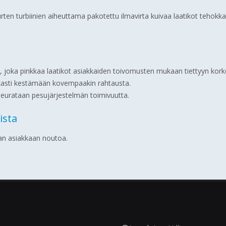
rten turbiinien aiheuttama pakotettu ilmavirta kuivaa laatikot tehokka
e, joka pinkkaa laatikot asiakkaiden toivomusten mukaan tiettyyn kor
ukasti kestämään kovempaakin rahtausta.
a seurataan pesujärjestelmän toimivuutta.
ista
aan asiakkaan noutoa.