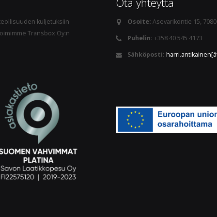
Ota yhteyttä
eollisuuden kuljetuksiin
Osoite:
Asevarikontie 15, 708
s. Toimimme Transbox Oy:n
Puhelin:
+358 40 545 4173
Sähköposti:
harri.antikainen[ä