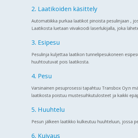
2. Laatikoiden käsittely
Automatiikka purkaa laatikot pinoista pesulinjaan , j
Laatikosta luetaan viivakoodi laserlukijalla, joka lähe
3. Esipesu
Pesulinja kuljettaa laatikon tunnelipesukoneen esipes
huuhtoutuvat pois laatikosta.
4. Pesu
Varsinainen pesuprosessi tapahtuu Transbox Oy:n mä
laatikosta poistuu mustesuihkutulosteet ja kaikki epä
5. Huuhtelu
Pesun jälkeen laatikko kulkeutuu huuhteluun, jossa
6. Kuivaus