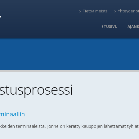
Tietoa meistä
Yhteydenot
ETUSIVU
AJAN
stusprosessi
minaaliin
ikkeiden terminaaleista, jonne on kerätty kauppojen lähettämät tyhjät