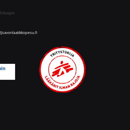
00 Kuopio
t]savonlaatikkopesu.fi