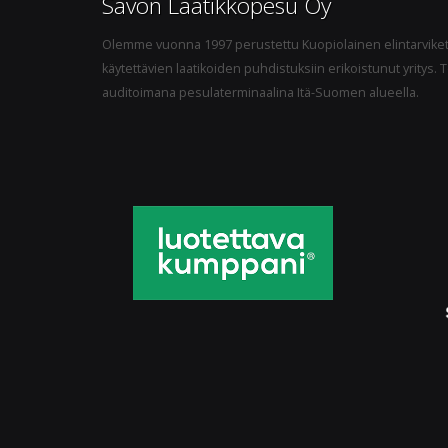
Savon Laatikkopesu Oy
Olemme vuonna 1997 perustettu Kuopiolainen elintarviket
käytettävien laatikoiden puhdistuksiin erikoistunut yrity
auditoimana pesulaterminaalina Itä-Suomen alueella.